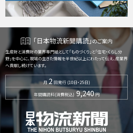
「日本物流新聞購読」
のご案内
生産財と消費財の業界専門紙として「ものづくり」と「住宅・くらし分
野」を中心に、現場の生きた情報を半世紀以上にわたって伝え、産業界
へ貢献し続けています。
2
月
回発行 (10日・25日)
9,240
年間購読料(消費税込)
円