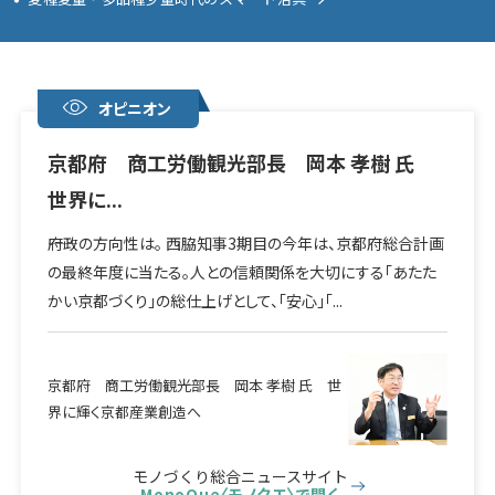
オピニオン
京都府 商工労働観光部長 岡本 孝樹 氏
世界に...
――府政の方向性は。 西脇知事3期目の今年は、京都府総合計画
の最終年度に当たる。人との信頼関係を大切にする「あたた
かい京都づくり」の総仕上げとして、「安心」「...
京都府 商工労働観光部長 岡本 孝樹 氏 世
界に輝く京都産業創造へ
モノづくり総合ニュースサイト
MonoQue〈モノクエ〉
で開く