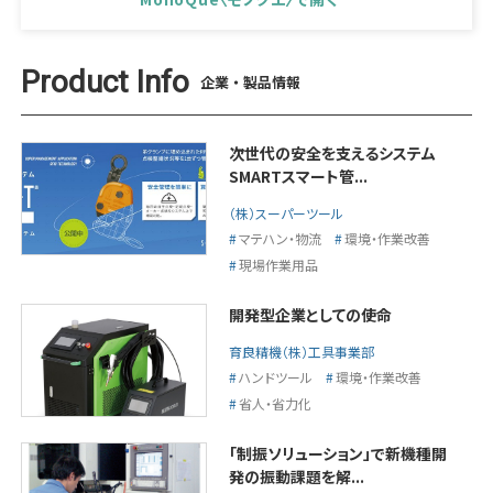
P
roduct Info
企業・製品情報
次世代の安全を支えるシステム
SMARTスマート管...
（株）スーパーツール
マテハン・物流
環境・作業改善
現場作業用品
開発型企業としての使命
育良精機（株）工具事業部
ハンドツール
環境・作業改善
省人・省力化
「制振ソリューション」で新機種開
発の振動課題を解...