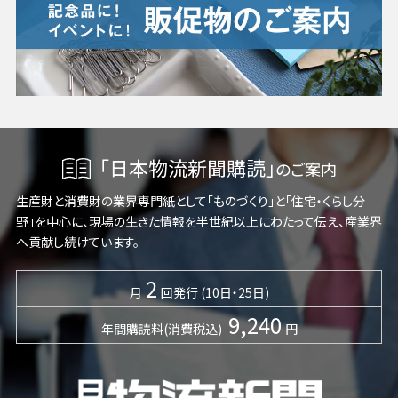
「日本物流新聞購読」
のご案内
生産財と消費財の業界専門紙として「ものづくり」と「住宅・くらし分
野」を中心に、現場の生きた情報を半世紀以上にわたって伝え、産業界
へ貢献し続けています。
2
月
回発行 (10日・25日)
9,240
年間購読料(消費税込)
円