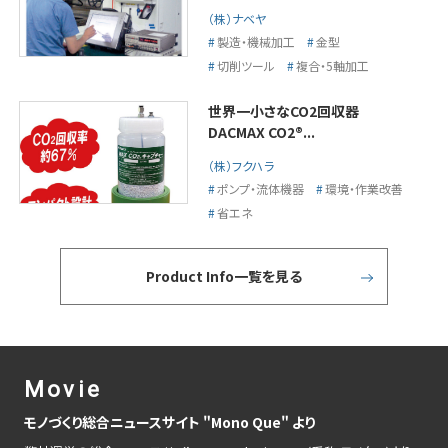
（株）ナベヤ
製造・機械加工
金型
切削ツール
複合・5軸加工
世界一小さなCO2回収器
DACMAX CO2®...
（株）フクハラ
ポンプ・流体機器
環境・作業改善
省エネ
Product Info一覧を見る
Movie
モノづくり総合ニュースサイト "Mono Que" より