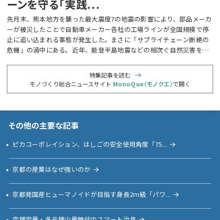
ーンを守る「実践...
先月末、熊本地方を襲った最大震度7の地震の影響により、部品メーカ
ーが被災したことで自動車メーカー各社の工場ラインが全国規模で停
止に追い込まれる事態が発生した。まさに「サプライチェーン断絶の
危機」の渦中にある。近年、能登半島地震などの相次ぐ自然災害をは
じめ、...
特集記事を読む
モノづくり総合ニュースサイト
MonoQue〈モノクエ〉
で開く
その他の
主要な記事
ピカコーポレイション、はしごの安全使用角度「75...
京都の産業はなぜ強いのか
京都発国産ヒューマノイドが目指す身長2ｍ級「パワ...
変種変量・多品種少量時代のスマート治具