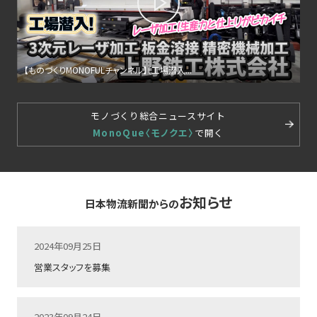
【ものづくりMONOFULチャンネル】〔工場潜入...
モノづくり総合ニュースサイト
MonoQue〈モノクエ〉
で開く
お知らせ
日本物流新聞からの
2024年09月25日
営業スタッフを募集
2023年09月24日