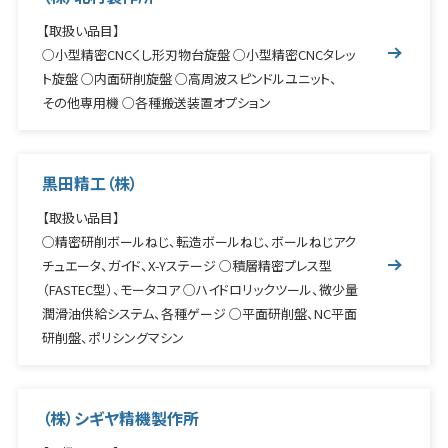
【取扱い品目】
○小型精密CNCくし形刃物台旋盤 ○小型精密CNCタレッ
ト旋盤 ○内面研削旋盤 ○高周波スピンドルユニット、
その他専用機 ○各種搬送装置オプション
黒田精工（株）
【取扱い品目】
○精密研削ボールねじ、転造ボールねじ、ボールねじアク
チュエータ、ガイド、X-Yステージ ○積層精密プレス型
（FASTEC型）、モータコア ○ハイドロリックツール、微少量
潤滑油供給システム、各種ゲージ ○平面研削盤、NC平面
研削盤、ポリシングマシン
（株）シギヤ精機製作所