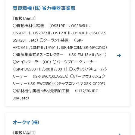
鉄骨加工機械
育良精機（株）省力機器事業部
空調設備機器
【取扱い品目】
〇自動棒材供給機 （OS51REⅢ、OS38VRⅡ、
住設建材・ライフ関連
OS20REⅡ、OS20VRⅡ、OS12REⅡ、OS4REⅡ、SS80VR、
SSH20Ⅱ、etc） 〇クーラント装置 （ISK-
HPC7MⅡ/10MYⅡ/14MYⅡ、ISK-MPC2M/ISK-MPC2MD）
〇電気集塵式ミストコレクター （ISK-EM-15eⅡ/8eⅢ）
〇オイルクーラー（OC） 〇パーツブロークリーナー
（ISK-PBC500HⅡ/500Ⅱ/300Ⅱ） 〇スラッジバキュームク
リーナー （ISK-SVC/10LA/5LA） 〇パーツウォッシュク
リーナー（ISK-PWC350） 〇チップコンベヤ（ISK-CC20E）
〇給材機付属機・棒材先端加工機 （IH32/20、IBC-
30A、etc）
オークマ（株）
【取扱い品目】