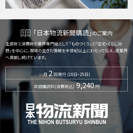
「日本物流新聞購読」
のご案内
生産財と消費財の業界専門紙として「ものづくり」と「住宅・くらし分
野」を中心に、現場の生きた情報を半世紀以上にわたって伝え、産業界
へ貢献し続けています。
2
月
回発行 (10日・25日)
9,240
年間購読料(消費税込)
円