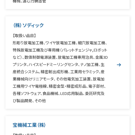
機械、遠心力鋳造管
（株）ソディック
【取扱い品目】
形彫り放電加工機、ワイヤ放電加工機、細穴放電加工機、
特殊放電加工機及び専用機（パレットチェンジャ,ロボット
など）、数値制御電源装置、放電加工機専用治具、金属3D
プリンタ、ハイスピードミーリングセンタ、ナノ加工機、生
産統合システム、精密射出成形機、工業用セラミック、産
業機械向けリニアモータ、その他電気加工装置、放電加
工機用ワイヤ電極線、精密金型・精密成形品、電子部材、
各種ソフトウェア、食品機械、LED応用製品、委託研究及
び製品開発、その他
宝機械工業（株）