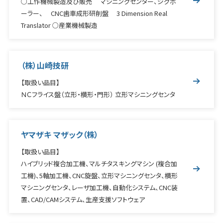
○工作機械製造及び販売 マシニングセンター、ジグボ
ーラー、 CNC歯車成形研削盤 3 Dimension Real
Translator ○産業機械製造
（株）山崎技研
【取扱い品目】
ＮＣフライス盤（立形・横形・門形） 立形マシニングセンタ
ヤマザキ マザック（株）
【取扱い品目】
ハイブリッド複合加工機、マルチタスキングマシン (複合加
工機)、5軸加工機、CNC旋盤、立形マシニングセンタ、横形
マシニングセンタ、レーザ加工機、自動化システム、CNC装
置、CAD/CAMシステム、生産支援ソフトウェア