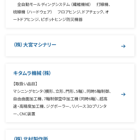
全自動モールディングシステム （繊維機械） 打線機、
梳線機 （ハードウェア） フロアヒンジ、ドアチェック、オ
ートドアヒンジ、ピボットヒンジ防災機器
（株）大宮マシナリー
キタムラ機械（株）
【取扱い品目】
マシニングセンタ（横形、立形、門形、5軸）、同時5軸制御、
自由曲面加工機、7軸制御空中加工機（同時6軸）、超高
速・高精度加工機、ジグボーラー、リバース３Dプリンタ
ー、CNC装置
（株）北村製作所