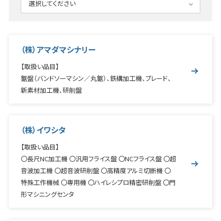
選択してください
工作機械
鍛圧・板金
（株）アマダマシナリー
CAD/CAM
【取扱い品目】
ロボット・機械周辺機器
鋸盤（バンドソーマシン／丸鋸）、鉄構加工機、ブレード、
新素材加工機、研削盤
マテハン
メカトロ
（株）イワシタ
環境改善機器
【取扱い品目】
切削・補要工具
〇長尺NC加工機 〇汎用フライス盤 〇NCフライス盤 〇超
音波加工機 〇超音波研削盤 〇高精度アルミ切断機 〇
測定・計測機器
特殊工作機械 〇専用機 〇ハイレシプロ精密研削盤 〇門
流体機器
形マシニングセンタ
産業機器