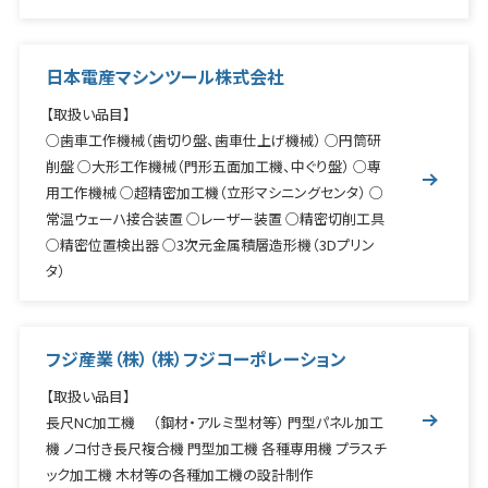
日本電産マシンツール株式会社
【取扱い品目】
○歯車工作機械（歯切り盤、歯車仕上げ機械） ○円筒研
削盤 ○大形工作機械（門形五面加工機、中ぐり盤） ○専
用工作機械 ○超精密加工機（立形マシニングセンタ） ○
常温ウェーハ接合装置 ○レーザー装置 ○精密切削工具
○精密位置検出器 ○3次元金属積層造形機（3Dプリン
タ）
フジ産業（株）（株）フジコーポレーション
【取扱い品目】
長尺NC加工機 （鋼材・アルミ型材等） 門型パネル加工
機 ノコ付き長尺複合機 門型加工機 各種専用機 プラスチ
ック加工機 木材等の各種加工機の設計制作