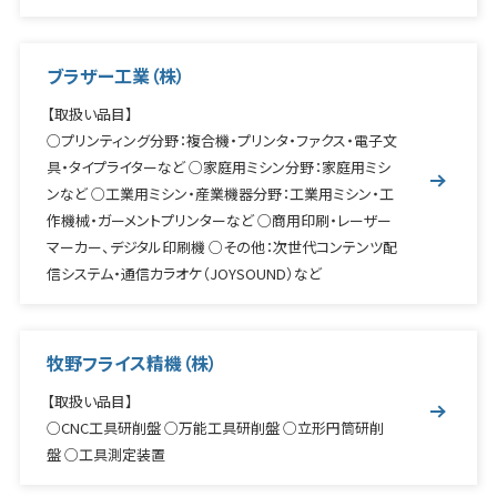
ブラザー工業（株）
【取扱い品目】
○プリンティング分野：複合機・プリンタ・ファクス・電子文
具・タイプライターなど ○家庭用ミシン分野：家庭用ミシ
ンなど ○工業用ミシン・産業機器分野：工業用ミシン・工
作機械・ガーメントプリンターなど ○商用印刷・レーザー
マーカー、デジタル印刷機 ○その他：次世代コンテンツ配
信システム・通信カラオケ（JOYSOUND）など
牧野フライス精機（株）
【取扱い品目】
○CNC工具研削盤 ○万能工具研削盤 ○立形円筒研削
盤 ○工具測定装置