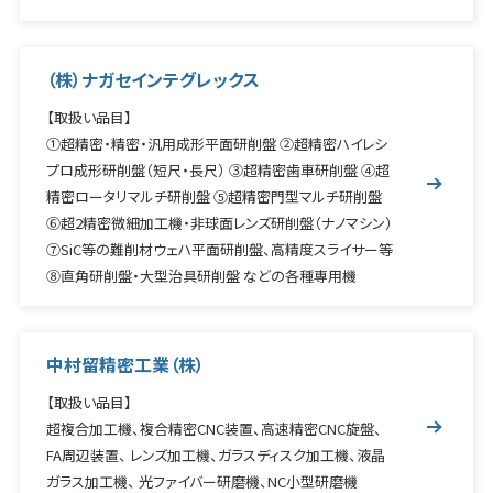
（株）ナガセインテグレックス
【取扱い品目】
①超精密・精密・汎用成形平面研削盤 ②超精密ハイレシ
プロ成形研削盤（短尺・長尺） ③超精密歯車研削盤 ④超
精密ロータリマルチ研削盤 ⑤超精密門型マルチ研削盤
⑥超2精密微細加工機・非球面レンズ研削盤（ナノマシン）
⑦SiC等の難削材ウェハ平面研削盤、高精度スライサー等
⑧直角研削盤・大型治具研削盤 などの各種専用機
中村留精密工業（株）
【取扱い品目】
超複合加工機、複合精密CNC装置、高速精密CNC旋盤、
FA周辺装置、 レンズ加工機、ガラスディスク加工機、液晶
ガラス加工機、 光ファイバー研磨機、NC小型研磨機