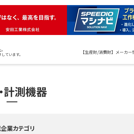
上。
【生産財/消費財】メーカー
けしています。
・計測機器
載企業カテゴリ