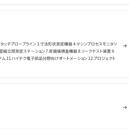
タッチプローブライン 3.寸法形状測定機器 4.マシンプロセスモニタリ
密組立用測定ステーション 7.非破壊検査機器 8.リークテスト装置 9.
ム 11.ハイテク電子部品分野向けオートメーション 12.プロジェクト