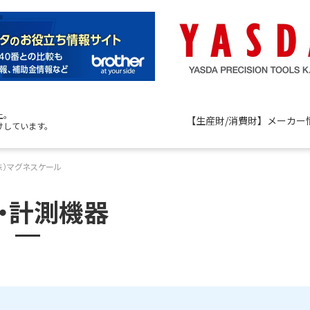
上。
【生産財/消費財】メーカー
けしています。
株）マグネスケール
・計測機器