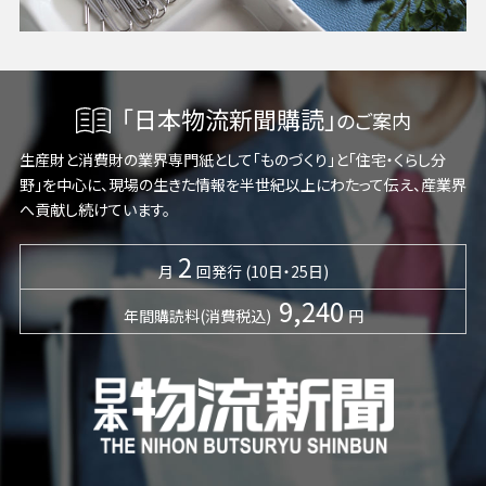
「日本物流新聞購読」
のご案内
生産財と消費財の業界専門紙として「ものづくり」と「住宅・くらし分
野」を中心に、現場の生きた情報を半世紀以上にわたって伝え、産業界
へ貢献し続けています。
2
月
回発行 (10日・25日)
9,240
年間購読料(消費税込)
円