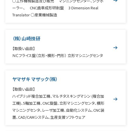
○工作機械製造及び販売 マシニングセンター、ジグボ
ーラー、 CNC歯車成形研削盤 3 Dimension Real
Translator ○産業機械製造
（株）山崎技研
【取扱い品目】
ＮＣフライス盤（立形・横形・門形） 立形マシニングセンタ
ヤマザキ マザック（株）
【取扱い品目】
ハイブリッド複合加工機、マルチタスキングマシン (複合加
工機)、5軸加工機、CNC旋盤、立形マシニングセンタ、横形
マシニングセンタ、レーザ加工機、自動化システム、CNC装
置、CAD/CAMシステム、生産支援ソフトウェア