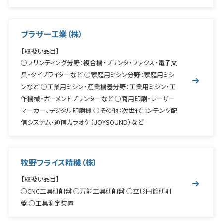
ブラザー工業（株）
【取扱い品目】
○プリンティング分野：複合機・プリンタ・ファクス・電子文
具・タイプライターなど ○家庭用ミシン分野：家庭用ミシ
ンなど ○工業用ミシン・産業機器分野：工業用ミシン・工
作機械・ガーメントプリンターなど ○商用印刷・レーザー
マーカー、デジタル印刷機 ○その他：次世代コンテンツ配
信システム・通信カラオケ（JOYSOUND）など
牧野フライス精機（株）
【取扱い品目】
○CNC工具研削盤 ○万能工具研削盤 ○立形円筒研削
盤 ○工具測定装置