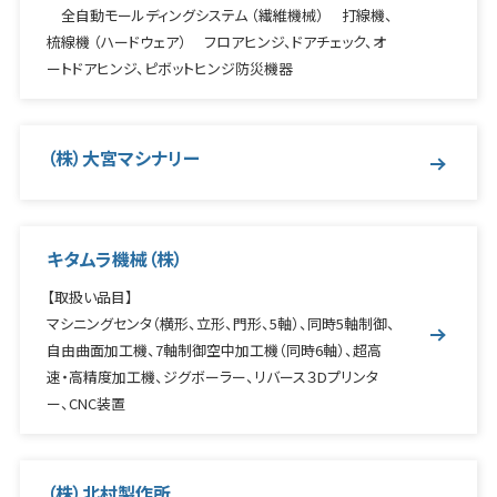
全自動モールディングシステム （繊維機械） 打線機、
梳線機 （ハードウェア） フロアヒンジ、ドアチェック、オ
ートドアヒンジ、ピボットヒンジ防災機器
（株）大宮マシナリー
キタムラ機械（株）
【取扱い品目】
マシニングセンタ（横形、立形、門形、5軸）、同時5軸制御、
自由曲面加工機、7軸制御空中加工機（同時6軸）、超高
速・高精度加工機、ジグボーラー、リバース３Dプリンタ
ー、CNC装置
（株）北村製作所