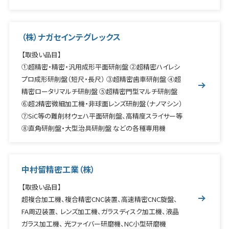
（株）ナガセインテグレックス
【取扱い品目】
①超精密・精密・汎用成形平面研削盤 ②超精密ハイレシ
プロ成形研削盤（短尺・長尺） ③超精密歯車研削盤 ④超
精密ロータリマルチ研削盤 ⑤超精密門型マルチ研削盤
⑥超2精密微細加工機・非球面レンズ研削盤（ナノマシン）
⑦SiC等の難削材ウェハ平面研削盤、高精度スライサー等
⑧直角研削盤・大型治具研削盤 などの各種専用機
中村留精密工業（株）
【取扱い品目】
超複合加工機、複合精密CNC装置、高速精密CNC旋盤、
FA周辺装置、 レンズ加工機、ガラスディスク加工機、液晶
ガラス加工機、 光ファイバー研磨機、NC小型研磨機