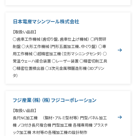
日本電産マシンツール株式会社
【取扱い品目】
○歯車工作機械（歯切り盤、歯車仕上げ機械） ○円筒研
削盤 ○大形工作機械（門形五面加工機、中ぐり盤） ○専
用工作機械 ○超精密加工機（立形マシニングセンタ） ○
常温ウェーハ接合装置 ○レーザー装置 ○精密切削工具
○精密位置検出器 ○3次元金属積層造形機（3Dプリン
タ）
フジ産業（株）（株）フジコーポレーション
【取扱い品目】
長尺NC加工機 （鋼材・アルミ型材等） 門型パネル加工
機 ノコ付き長尺複合機 門型加工機 各種専用機 プラスチ
ック加工機 木材等の各種加工機の設計制作