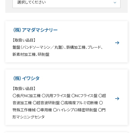
選択してください
工作機械
鍛圧・板金
（株）アマダマシナリー
CAD/CAM
【取扱い品目】
ロボット・機械周辺機器
鋸盤（バンドソーマシン／丸鋸）、鉄構加工機、ブレード、
新素材加工機、研削盤
マテハン
メカトロ
（株）イワシタ
環境改善機器
【取扱い品目】
切削・補要工具
〇長尺NC加工機 〇汎用フライス盤 〇NCフライス盤 〇超
音波加工機 〇超音波研削盤 〇高精度アルミ切断機 〇
測定・計測機器
特殊工作機械 〇専用機 〇ハイレシプロ精密研削盤 〇門
流体機器
形マシニングセンタ
産業機器