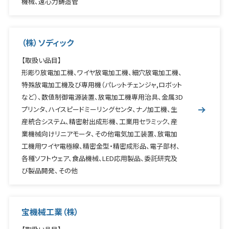
機械、遠心力鋳造管
（株）ソディック
【取扱い品目】
形彫り放電加工機、ワイヤ放電加工機、細穴放電加工機、
特殊放電加工機及び専用機（パレットチェンジャ,ロボット
など）、数値制御電源装置、放電加工機専用治具、金属3D
プリンタ、ハイスピードミーリングセンタ、ナノ加工機、生
産統合システム、精密射出成形機、工業用セラミック、産
業機械向けリニアモータ、その他電気加工装置、放電加
工機用ワイヤ電極線、精密金型・精密成形品、電子部材、
各種ソフトウェア、食品機械、LED応用製品、委託研究及
び製品開発、その他
宝機械工業（株）