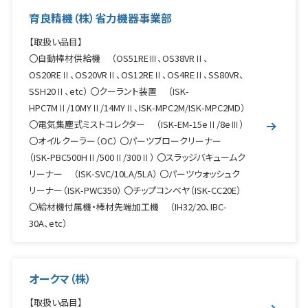
鉄骨加工機械
育良精機（株）省力機器事業部
空調設備機器
【取扱い品目】
〇自動棒材供給機 （OS51REⅢ、OS38VRⅡ、
住設建材・ライフ関連
OS20REⅡ、OS20VRⅡ、OS12REⅡ、OS4REⅡ、SS80VR、
SSH20Ⅱ、etc） 〇クーラント装置 （ISK-
HPC7MⅡ/10MYⅡ/14MYⅡ、ISK-MPC2M/ISK-MPC2MD）
〇電気集塵式ミストコレクター （ISK-EM-15eⅡ/8eⅢ）
〇オイルクーラー（OC） 〇パーツブロークリーナー
（ISK-PBC500HⅡ/500Ⅱ/300Ⅱ） 〇スラッジバキュームク
リーナー （ISK-SVC/10LA/5LA） 〇パーツウォッシュク
リーナー（ISK-PWC350） 〇チップコンベヤ（ISK-CC20E）
〇給材機付属機・棒材先端加工機 （IH32/20、IBC-
30A、etc）
オークマ（株）
【取扱い品目】