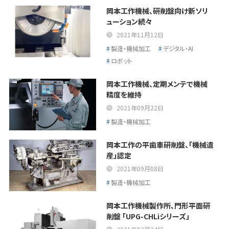
岡本工作機械、研削盤向け新ソリ
ューション続々
2021年11月12日
製造・機械加工
デジタル・AI
ロボット
岡本工作機械、定期メンテで機械
精度を維持
2021年09月22日
製造・機械加工
岡本工作の平歯車研削盤、「機械遺
産」認定
2021年09月08日
製造・機械加工
岡本工作機械製作所、門形平面研
削盤 「UPG-CHLiシリーズ」