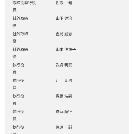
取締役執行役
佐取 健
員
社外取締
山下 健治
役
社外取締
吉見 威志
役
社外取締
山本 伊佐子
役
執行役
武貞 明宏
員
執行役
辻 克浩
員
執行役
齊藤 浩嗣
員
執行役
持丸 順行
員
執行役
菅原 誠