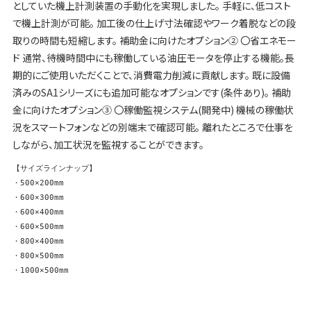
としていた機上計測装置の手動化を実現しました。 手軽に、低コスト
で機上計測が可能。 加工後の仕上げ寸法確認やワーク着脱などの段
取りの時間も短縮します。 補助金に向けたオプション② 〇省エネモー
ド 通常、待機時間中にも稼働している油圧モータを停止する機能。長
期的にご使用いただくことで、消費電力削減に貢献します。 既に設備
済みのSA1シリーズにも追加可能なオプションです(条件あり)。 補助
金に向けたオプション③ 〇稼働監視システム(開発中) 機械の稼働状
況をスマートフォンなどの別端末で確認可能。 離れたところで仕事を
しながら、加工状況を監視することができます。
【サイズラインナップ】
・500×200mm 
・600×300mm 
・600×400mm
・600×500mm
・800×400mm 
・800×500mm 
・1000×500mm