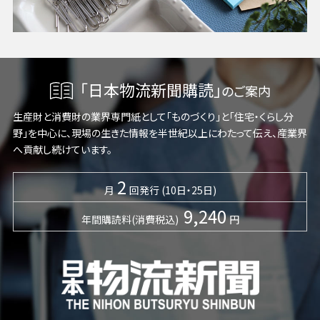
「日本物流新聞購読」
のご案内
生産財と消費財の業界専門紙として「ものづくり」と「住宅・くらし分
野」を中心に、現場の生きた情報を半世紀以上にわたって伝え、産業界
へ貢献し続けています。
2
月
回発行 (10日・25日)
9,240
年間購読料(消費税込)
円