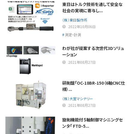
東日はトルク技術を通して安全な
社会の実現に寄与し...
（株）東日製作所
2022年10月06日
測定・計測
わが社が提案する次世代3Dソリュ
ーション
2021年08月27日
研削盤「OC-18BR-150（6軸CNC仕
様）...
（株）大宮マシナリー
2021年08月27日
旋削機能付５軸制御マシニングセ
ンタ「 FTD-5...