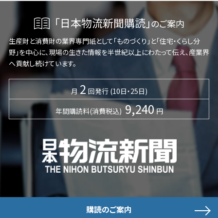
「日本物流新聞購読」
のご案内
生産財と消費財の業界専門紙として「ものづくり」と「住宅・くらし分
野」を中心に、現場の生きた情報を半世紀以上にわたって伝え、産業界
へ貢献し続けています。
2
月
回発行 (10日・25日)
9,240
年間購読料(消費税込)
円
購読のご案内