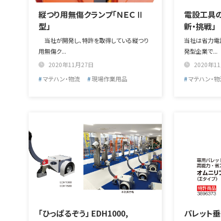
縦つり用無傷クランプ「ＮＥＣⅡ
電設工具の
型」
新・挑戦」
当社が開発し、特許を取得している縦つり
当社は省力電
用無傷ク...
発型企業で...
2020年11月27日
2020年1
マテハン・物流
現場作業用品
マテハン・物
「ひっぱるぞう」 EDH1000,
パレット垂