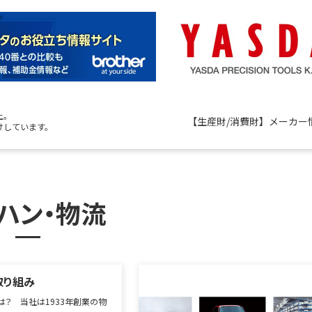
上。
【生産財/消費財】メーカー
けしています。
ハン・物流
取り組み
は？ 当社は1933年創業の物