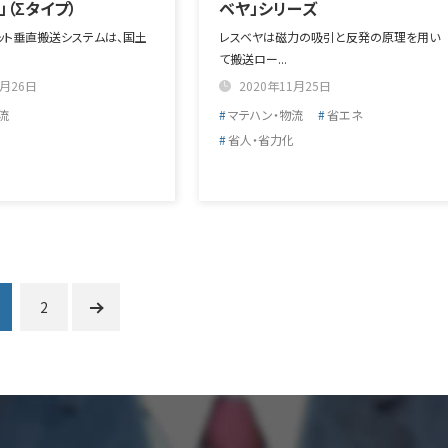
」（Σタイプ）
ベヤ」シリーズ
ト垂直搬送システムは、国土
レスベヤは磁力の吸引と反発の原理を用い
て搬送ロー...
1月26日
2020年11月25日
流
マテハン・物流
省エネ
省人・省力化
2