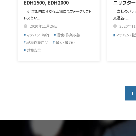
EDH1500, EDH2000
ニリフター
近年国内あらゆる工場にてフォークリフト
当社のパレッ
レスとい...
交通省、...
2020年11月26日
2020年1
マテハン・物流
環境・作業改善
マテハン・物
現場作業用品
省人・省力化
労働安全
1