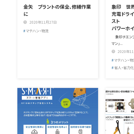
金矢 プラントの保全、修繕作業
象印 世
に
充電ドラ
スト
2020年11月27日
パワーホイ
マテハン・物流
象印チエンブ
マン」...
2020年1
マテハン・物
省人・省力化