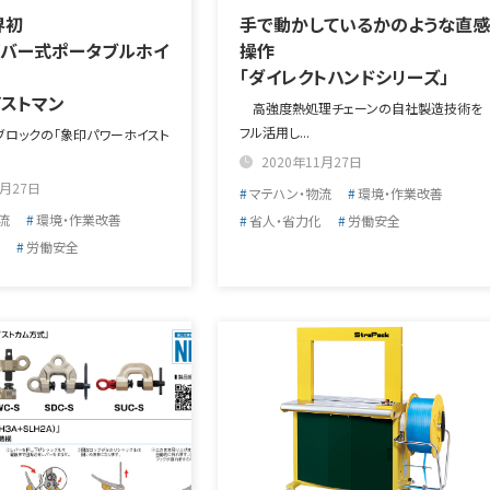
界初
手で動かしているかのような直感
イバー式ポータブルホイ
操作
「ダイレクトハンドシリーズ」
ストマン
高強度熱処理チェーンの自社製造技術を
フル活用し...
ロックの「象印パワーホイスト
2020年11月27日
1月27日
マテハン・物流
環境・作業改善
流
環境・作業改善
省人・省力化
労働安全
労働安全