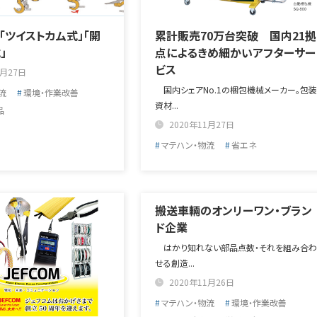
「ツイストカム式」「開
累計販売70万台突破 国内21拠
」
点によるきめ細かいアフターサー
ビス
1月27日
国内シェアNo.1の梱包機械メーカー。包装
流
環境・作業改善
資材...
品
2020年11月27日
マテハン・物流
省エネ
搬送車輛のオンリーワン・ブラン
ド企業
はかり知れない部品点数・それを組み合わ
せる創造...
2020年11月26日
マテハン・物流
環境・作業改善