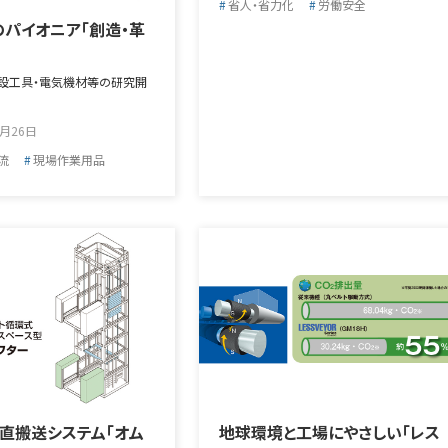
省人・省力化
労働安全
パイオニア「創造・革
設工具・電気機材等の研究開
1月26日
流
現場作業用品
直搬送システム「オム
地球環境と工場にやさしい「レス