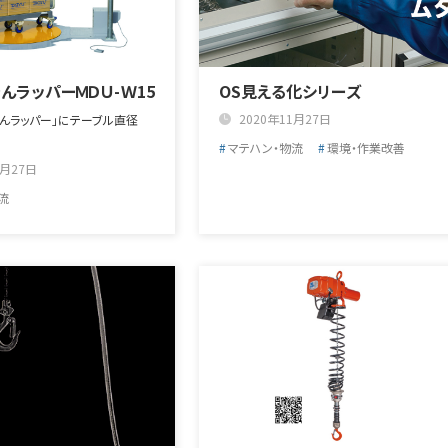
んラッパーＭＤＵ-Ｗ15
OS見える化シリーズ
2020年11月27日
んラッパー」にテーブル直径
マテハン・物流
環境・作業改善
1月27日
流