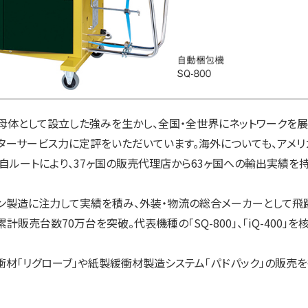
母体として設立した強みを生かし、全国・全世界にネットワークを
フターサービス力に定評をいただいています。海外についても、アメリ
独自ルートにより、37ヶ国の販売代理店から63ヶ国への輸出実績を
ン製造に注力して実績を積み、外装・物流の総合メーカーとして飛
売台数70万台を突破。代表機種の「SQ-800」、「iQ-400」を
「リグローブ」や紙製緩衝材製造システム「パドパック」の販売