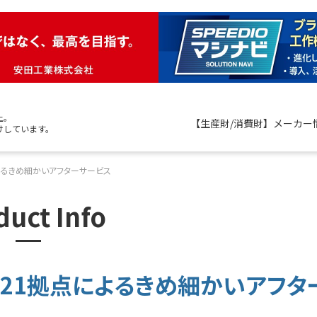
上。
【生産財/消費財】メーカー
けしています。
よるきめ細かいアフターサービス
duct Info
21拠点によるきめ細かいアフタ