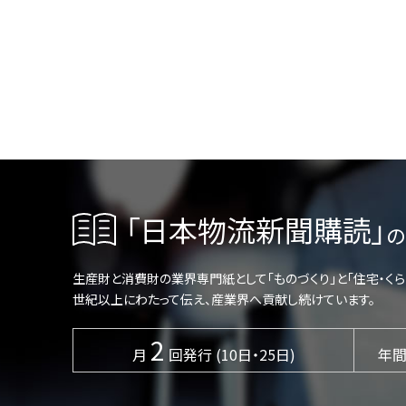
「日本物流新聞購読」
の
生産財と消費財の業界専門紙として「ものづくり」と「住宅・く
世紀以上にわたって伝え、産業界へ貢献し続けています。
2
月
回発行 (10日・25日)
年間