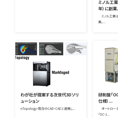
ミノル工業は
年）に創業
ミノル工業は、
業。...
わが社が提案する次世代3Dソリ
研削盤「OC-
ューション
仕様）...
nTopology・既存のCAD・CAEと連携し...
オートローダ
「OC-1...