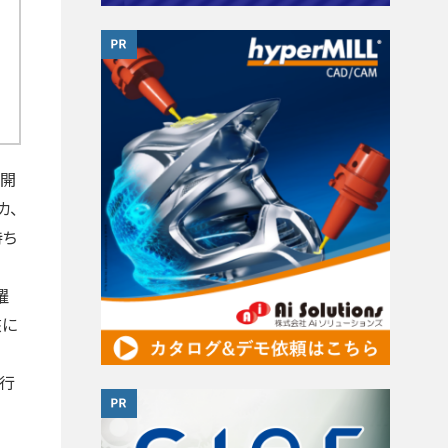
展開
カ、
持ち
躍
核に
を行