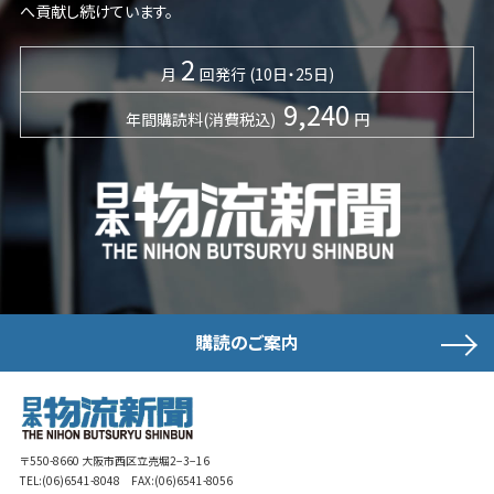
へ貢献し続けています。
2
月
回発行 (10日・25日)
9,240
年間購読料(消費税込)
円
購読のご案内
〒550-8660 大阪市西区立売堀2−3−16
TEL:
(06)6541-8048
FAX:(06)6541-8056