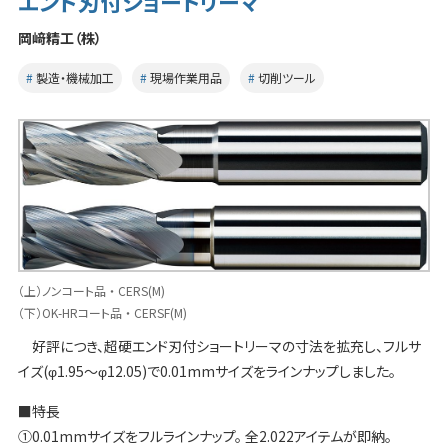
エンド刃付ショートリーマ
岡﨑精工（株）
製造・機械加工
現場作業用品
切削ツール
（上）ノンコート品 ・ CERS(M)
（下）OK-HRコート品 ・ CERSF(M)
好評につき、超硬エンド刃付ショートリーマの寸法を拡充し、フルサ
イズ(φ1.95〜φ12.05)で0.01mmサイズをラインナップしました。
■特長
①0.01mmサイズをフルラインナップ。 全2.022アイテムが即納。