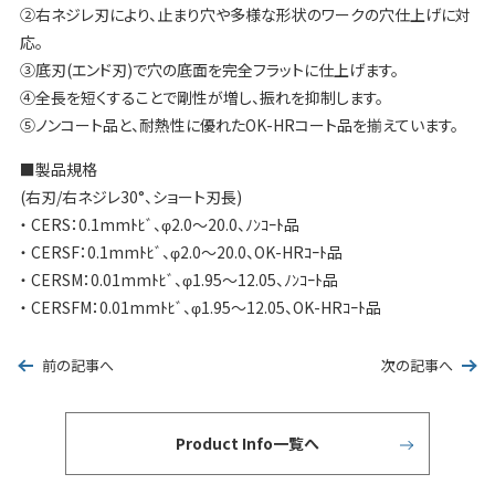
②右ネジレ刃により、止まり穴や多様な形状のワークの穴仕上げに対
応。
③底刃(エンド刃)で穴の底面を完全フラットに仕上げます。
④全長を短くすることで剛性が増し、振れを抑制します。
⑤ノンコート品と、耐熱性に優れたOK-HRコート品を揃えています。
■製品規格
(右刃/右ネジレ30°、ショート刃長)
・ CERS：0.1mmﾄﾋﾞ、φ2.0〜20.0、ﾉﾝｺｰﾄ品
・ CERSF：0.1mmﾄﾋﾞ、φ2.0〜20.0、OK-HRｺｰﾄ品
・ CERSM：0.01mmﾄﾋﾞ、φ1.95〜12.05、ﾉﾝｺｰﾄ品
・ CERSFM：0.01mmﾄﾋﾞ、φ1.95〜12.05、OK-HRｺｰﾄ品
前の記事へ
次の記事へ
Product Info一覧へ