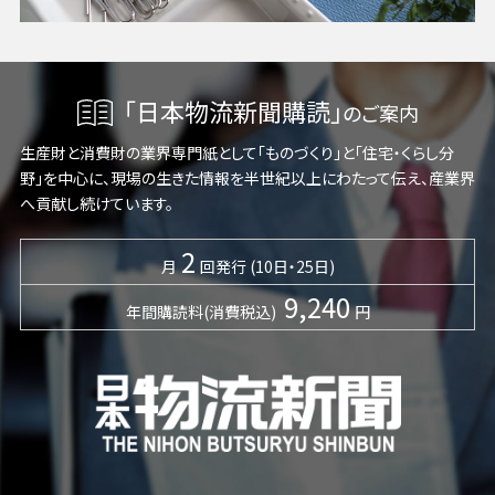
「日本物流新聞購読」
のご案内
生産財と消費財の業界専門紙として「ものづくり」と「住宅・くらし分
野」を中心に、現場の生きた情報を半世紀以上にわたって伝え、産業界
へ貢献し続けています。
2
月
回発行 (10日・25日)
9,240
年間購読料(消費税込)
円