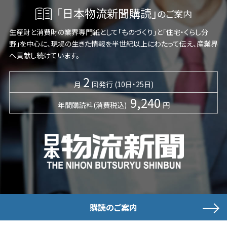
「日本物流新聞購読」
のご案内
生産財と消費財の業界専門紙として「ものづくり」と「住宅・くらし分
野」を中心に、現場の生きた情報を半世紀以上にわたって伝え、産業界
へ貢献し続けています。
2
月
回発行 (10日・25日)
9,240
年間購読料(消費税込)
円
購読のご案内