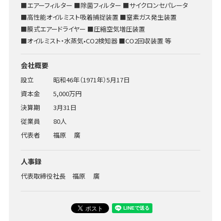
■エアーフィルター ■除菌フィルター ■サイクロンセパレータ
■高性能オイルミスト吸着捕捉装置 ■窒素ガス発生装置
■膜式エアードライヤー ■圧縮空気増圧装置
■オイルミスト・水蒸気•CO2検知器 ■CO2回収装置 等
会社概要
設立
昭和46年（1971年）5月17日
資本金
5,000万円
決算期
3月31日
従業員
80人
代表者
福原 廣
人事録
代表取締役社長
福原 廣