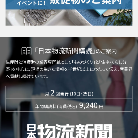
「日本物流新聞購読」
のご案内
生産財と消費財の業界専門紙として「ものづくり」と「住宅・くらし分
野」を中心に、現場の生きた情報を半世紀以上にわたって伝え、産業界
へ貢献し続けています。
2
月
回発行 (10日・25日)
9,240
年間購読料(消費税込)
円