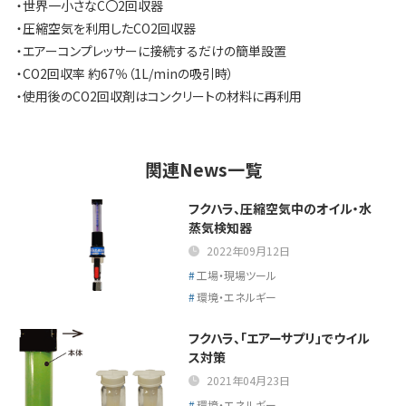
・世界一小さなC〇2回収器
・
圧縮空気を利用したCO2回収器
・エアーコンプレッサーに接続するだけの簡単設置
・
CO2回収率 約67％（1L/minの吸引時）
・
使用後の
CO2
回収剤はコンクリートの材料に再利用
関連News一覧
フクハラ、圧縮空気中のオイル・水
蒸気検知器
2022年09月12日
工場・現場ツール
環境・エネルギー
フクハラ、「エアーサプリ」でウイル
ス対策
2021年04月23日
環境・エネルギー