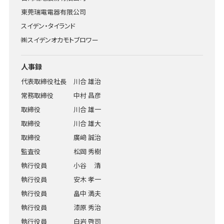
東莞瑞電電器有限公司
スイデン・タイランド
㈱スイデンオカモトブロワー
人事録
代表取締役社長
川合 雄治
常務取締役
中村 昌彦
取締役
川合 雄一
取締役
川合 雄大
取締役
廣﨑 誠治
監査役
松岡 秀樹
執行役員
小谷 清
執行役員
安木 孝一
執行役員
畠中 満夫
執行役員
漆原 秀治
執行役員
白岩 啓司