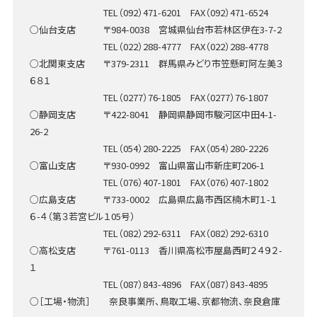
TEL（092）471-6201 FAX（092）471-6524
○仙台支店 〒984-0038 宮城県仙台市若林区伊在3-7-2
TEL（022）288-4777 FAX（022）288-4778
○北関東支店 〒379-2311 群馬県みどり市笠懸町阿左美３
６８１
TEL（0277）76-1805 FAX（0277）76-1807
○静岡支店 〒422-8041 静岡県静岡市駿河区中田4-1-
26-2
TEL（054）280-2225 FAX（054）280-2226
○富山支店 〒930-0992 富山県富山市新庄町206-1
TEL（076）407-1801 FAX（076）407-1802
○広島支店 〒733-0002 広島県広島市西区楠木町１-１
６-４（第３若宮ビル１05号）
TEL（082）292-6311 FAX（082）292-6310
○高松支店 〒761-0113 香川県高松市屋島西町２４９２-
１
TEL（087）843-4896 FAX（087）843-4895
○［工場・物流］ 奈良事業所、鳥取工場、京都物流、奈良倉庫