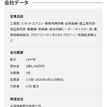
会社データ
営業品目
工場扇・スポットエアコン・業務用掃除機・送排風機・屋上換気扇・
有圧換気扇・集塵機・熱風機・遠赤外線ヒーター・キャスター扇・農
事用機械器具・ブロワ（スイデンオカモトブロワー）・除菌脱臭機な
ど
会社概要
創立
1947年
資本金
3億6,760万円
決算期
3月
従業員
173名（2025年3月31日現在）
代表者
川合 雄治
関連会社
台湾瑞電股份有限公司