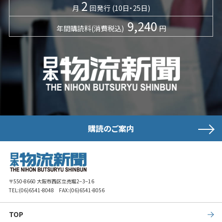
2
月
回発行 (10日・25日)
9,240
年間購読料(消費税込)
円
購読のご案内
〒550-8660 大阪市西区立売堀2−3−16
TEL:
(06)6541-8048
FAX:(06)6541-8056
TOP