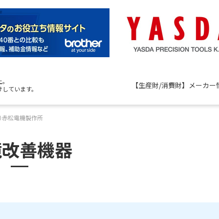
上。
【生産財/消費財】メーカー
けしています。
株）赤松電機製作所
境改善機器