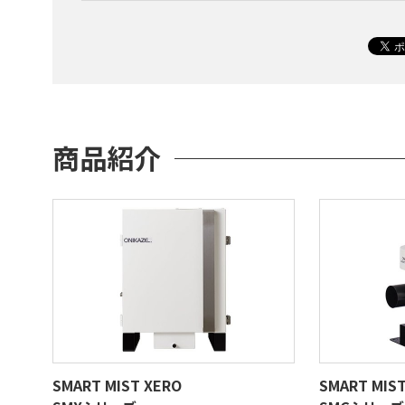
商品紹介
SMART MIST XERO
SMART MIST