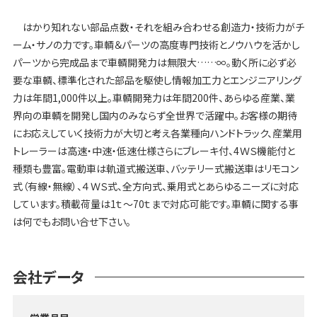
はかり知れない部品点数・それを組み合わせる創造力・技術力がチ
ーム・サノの力です。車輌＆パーツの高度専門技術とノウハウを活かし
パーツから完成品まで車輌開発力は無限大……∞。動く所に必ず必
要な車輌、標準化された部品を駆使し情報加工力とエンジニアリング
力は年間1,000件以上。車輌開発力は年間200件、あらゆる産業、業
界向の車輌を開発し国内のみならず全世界で活躍中。お客様の期待
にお応えしていく技術力が大切と考え各業種向ハンドトラック、産業用
トレーラーは高速・中速・低速仕様さらにブレーキ付、4ＷＳ機能付と
種類も豊富。電動車は軌道式搬送車、バッテリー式搬送車はリモコン
式（有線・無線）、４ＷＳ式、全方向式、乗用式とあらゆるニーズに対応
しています。積載荷量は1ｔ〜70ｔまで対応可能です。車輌に関する事
は何でもお問い合せ下さい。
会社データ