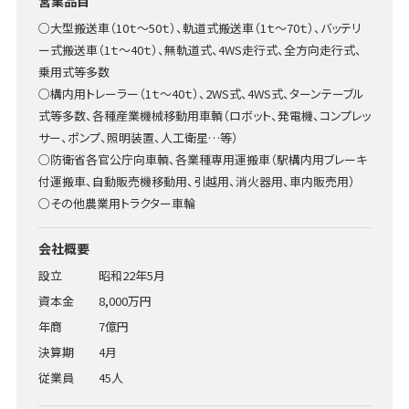
営業品目
○大型搬送車（10ｔ〜50ｔ）、軌道式搬送車（1ｔ〜70ｔ）、バッテリ
ー式搬送車（1ｔ〜40ｔ）、無軌道式、4WS走行式、全方向走行式、
乗用式等多数
○構内用トレーラー（1ｔ〜40ｔ）、2WS式、4WS式、ターンテーブル
式等多数、各種産業機械移動用車輌（ロボット、発電機、コンプレッ
サー、ポンプ、照明装置、人工衛星…等）
○防衛省各官公庁向車輌、各業種専用運搬車（駅構内用ブレーキ
付運搬車、自動販売機移動用、引越用、消火器用、車内販売用）
○その他農業用トラクター車輪
会社概要
設立
昭和22年5月
資本金
8,000万円
年商
7億円
決算期
4月
従業員
45人