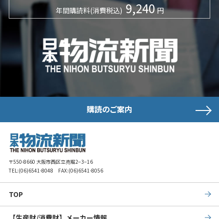
9,240
年間購読料(消費税込)
円
購読のご案内
〒550-8660 大阪市西区立売堀2−3−16
TEL:
(06)6541-8048
FAX:(06)6541-8056
TOP
【生産財/消費財】メーカー情報