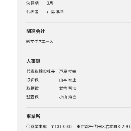
決算期
3月
代表者
戸島 孝幸
関連会社
㈱マグネエース
人事録
代表取締役社長
戸島 孝幸
取締役
山本 泰正
取締役
武舎 智浩
監査役
小山 秀喜
事業所
○営業本部 〒101-0032 東京都千代田区岩本町3-2-9