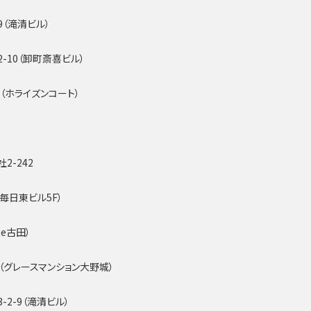
9（滝清ビル）
-10（卸町斎喜ビル）
1（ホライズンコート）
2-242
（毎日東ビル5F）
Re古田）
1（グレースマンション大野城）
2-9（滝清ビル）