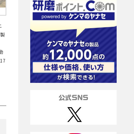
ニ
な製
動
17