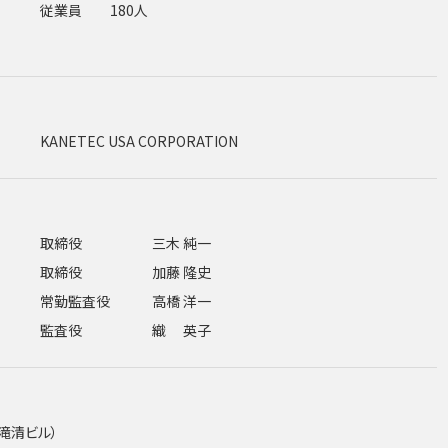
従業員
180人
KANETEC USA CORPORATION
取締役
三木 純一
取締役
加藤 隆史
常勤監査役
高橋 洋一
監査役
織 英子
（滝清ビル）