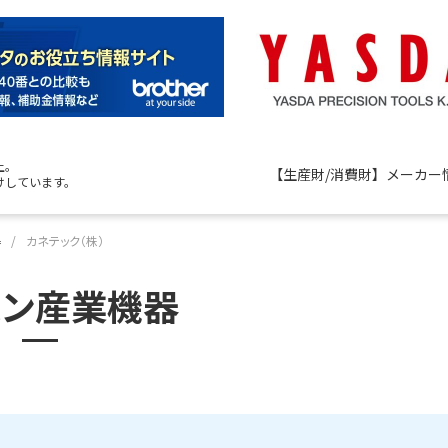
上。
【生産財/消費財】メーカー
けしています。
器
カネテック（株）
ハン産業機器