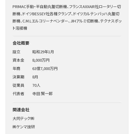
PRIMAC手動・半自動丸鋸切断機、フランスAXXAIR社ロータリー切
断機、ドイツBESSEY社各種クランプ、ドイツカルテンバッハ丸鋸切
断機、C.M.Lエルコリーナベンダー、JIHアルミ切断機、テクナスポッ
ト溶接機
会社概要
設立
昭和29年1月
資本金
8,000万円
年商
63億7,000万円
決算期
8月
従業員
70人
代表者
寺田 賢一郎
関連会社
大同テック㈱
㈱ケンマ技研