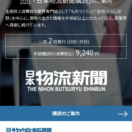
「日本物流新聞購読」
のご案内
生産財と消費財の業界専門紙として「ものづくり」と「住宅・くらし分
野」を中心に、現場の生きた情報を半世紀以上にわたって伝え、産業界
へ貢献し続けています。
2
月
回発行 (10日・25日)
9,240
年間購読料(消費税込)
円
購読のご案内