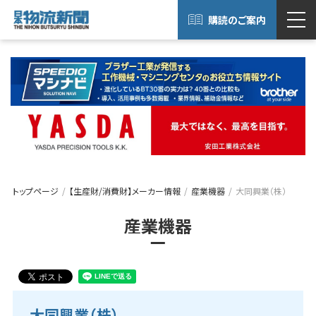
購読のご案内
トップページ
【生産財/消費財】メーカー情報
産業機器
大同興業（株）
産業機器
大同興業（株）