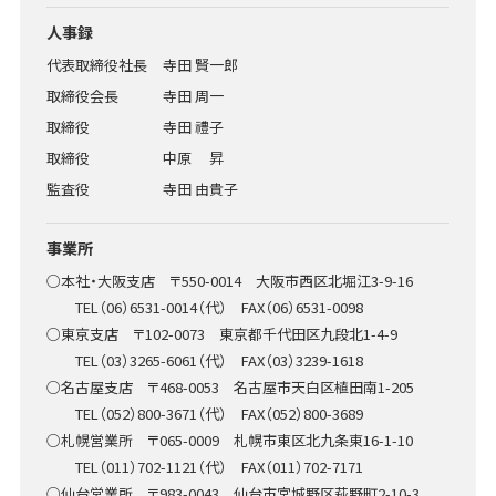
人事録
代表取締役社長
寺田 賢一郎
取締役会長
寺田 周一
取締役
寺田 禮子
取締役
中原 昇
監査役
寺田 由貴子
事業所
○本社・大阪支店 〒550-0014 大阪市西区北堀江3-9-16
TEL（06）6531-0014（代） FAX（06）6531-0098
○東京支店 〒102-0073 東京都千代田区九段北1-4-9
TEL（03）3265-6061（代） FAX（03）3239-1618
○名古屋支店 〒468-0053 名古屋市天白区植田南1-205
TEL（052）800-3671（代） FAX（052）800-3689
○札幌営業所 〒065-0009 札幌市東区北九条東16-1-10
TEL（011）702-1121（代） FAX（011）702-7171
○仙台営業所 〒983-0043 仙台市宮城野区萩野町2-10-3