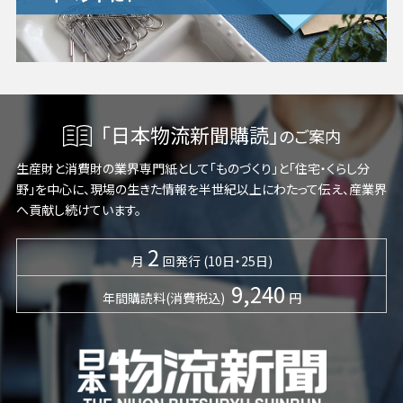
「日本物流新聞購読」
のご案内
生産財と消費財の業界専門紙として「ものづくり」と「住宅・くらし分
野」を中心に、現場の生きた情報を半世紀以上にわたって伝え、産業界
へ貢献し続けています。
2
月
回発行 (10日・25日)
9,240
年間購読料(消費税込)
円