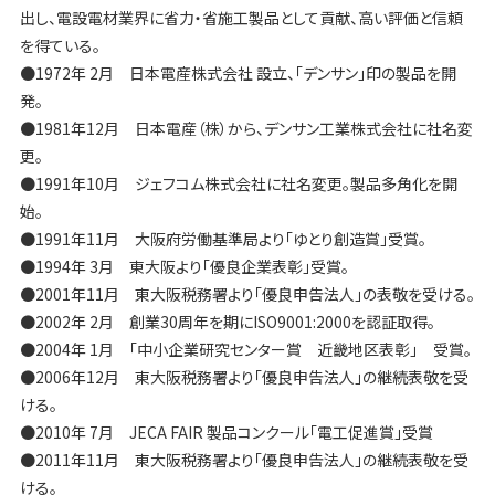
出し、電設電材業界に省力・省施工製品として貢献、高い評価と信頼
を得ている。
●1972年 2月 日本電産株式会社 設立、「デンサン」印の製品を開
発。
●1981年12月 日本電産（株）から、デンサン工業株式会社に社名変
更。
●1991年10月 ジェフコム株式会社に社名変更。製品多角化を開
始。
●1991年11月 大阪府労働基準局より「ゆとり創造賞」受賞。
●1994年 3月 東大阪より「優良企業表彰」受賞。
●2001年11月 東大阪税務署より「優良申告法人」の表敬を受ける。
●2002年 2月 創業30周年を期にISO9001:2000を認証取得。
●2004年 1月 「中小企業研究センター賞 近畿地区表彰」 受賞。
●2006年12月 東大阪税務署より「優良申告法人」の継続表敬を受
ける。
●2010年 7月 JECA FAIR 製品コンクール「電工促進賞」受賞
●2011年11月 東大阪税務署より「優良申告法人」の継続表敬を受
ける。