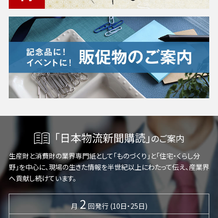
「日本物流新聞購読」
のご案内
生産財と消費財の業界専門紙として「ものづくり」と「住宅・くらし分
野」を中心に、現場の生きた情報を半世紀以上にわたって伝え、産業界
へ貢献し続けています。
2
月
回発行 (10日・25日)