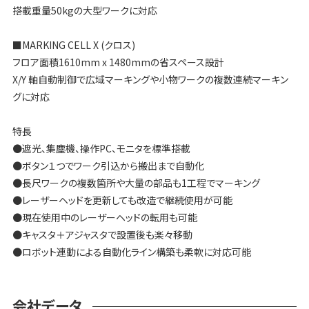
搭載重量50kgの大型ワークに対応
■MARKING CELL X (クロス)
フロア面積1610mm x 1480mmの省スペース設計
X/Y 軸自動制御で広域マーキングや小物ワークの複数連続マーキン
グに対応
特長
●遮光、集塵機、操作PC、モニタを標準搭載
●ボタン１つでワーク引込から搬出まで自動化
●長尺ワークの複数箇所や大量の部品も1工程でマーキング
●レーザーヘッドを更新しても改造で継続使用が可能
●現在使用中のレーザーヘッドの転用も可能
●キャスタ＋アジャスタで設置後も楽々移動
●ロボット連動による自動化ライン構築も柔軟に対応可能
会社データ