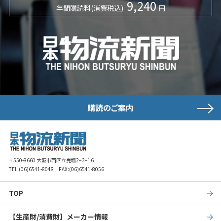
9,240
年間購読料(消費税込)
円
購読のご案内
〒550-8660 大阪市西区立売堀2−3−16
TEL:
(06)6541-8048
FAX:(06)6541-8056
TOP
【生産財/消費財】メーカー情報