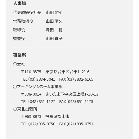
人事録
代表取締役社長
山田 雅英
常務取締役
山田 晴久
取締役
湯田 稔
監査役
山田 貴子
事業所
○本社
〒110-8575 東京都台東区台東1-23-6
TEL（03）3834-5041 FAX（03）3832-6165
○マーキングシステム事業部
〒338-0014 さいたま市中央区上峰1-10-13
TEL（048）851-1122 FAX（048）851-1125
○東北出張所
〒963-8873 福島県郡山市
TEL（024）935-0750 FAX（024）935-0751