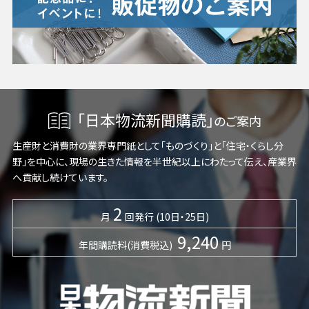
「日本物流新聞購読」
のご案内
生産財と消費財の業界専門紙として「ものづくり」と「住宅・くらし分
野」を中心に、現場の生きた情報を半世紀以上にわたって伝え、産業界
へ貢献し続けています。
2
月
回発行 (10日・25日)
9,240
年間購読料(消費税込)
円