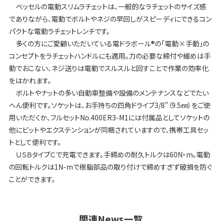
ベッセルの電動スリムラチェットは、一般的なラチェットのサイズ感
でありながら、電動でボルトやネジの早回しがスピーディにできるコン
パクトな電動ラチェットレンチです。
多くの方にご愛顧いただいている電ドラボール®の「電動×手動」の
コンセプトをラチェットハンドルにも適用。力の必要な締付や緩めは手
動でおこない、ネジ送りは電動でスルスルと回すことで作業の効率化
をはかれます。
ボルトやナットの多い自動車整備や設備のメンテナンスなどでたい
へん便利です。ソケットは、お手持ちの四角ドライブ3/8”（9.5㎜）をご使
用いただくか、フルセットNo.400ER3-M1には付属品としてソケットの
他にビットやエクステンションが同梱されていますので、携帯工具セッ
トとして便利です。
ＵＳＢタイプＣで充電できます。手締めの耐久トルクは60N・m。電動
の回転トルクは1N-mで樹脂部品の取り付けで締めすぎず破損を防ぐ
ことができます。
関連News一覧