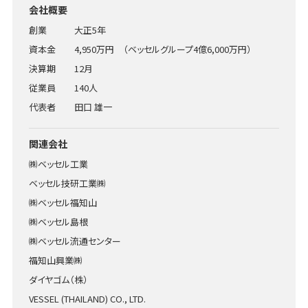
会社概要
創業
大正5年
資本金
4,950万円 （ベッセルグループ4億6,000万円）
決算期
12月
従業員
140人
代表者
田口 雄一
関連会社
㈱ベッセル工業
ベッセル技研工業㈱
㈱ベッセル福知山
㈱ベッセル島根
㈱ベッセル流通センター
福知山興業㈱
ダイヤゴム（株）
VESSEL (THAILAND) CO., LTD.