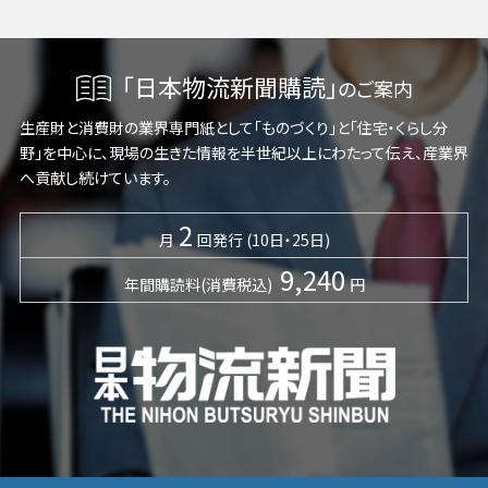
「日本物流新聞購読」
のご案内
生産財と消費財の業界専門紙として「ものづくり」と「住宅・くらし分
野」を中心に、現場の生きた情報を半世紀以上にわたって伝え、産業界
へ貢献し続けています。
2
月
回発行 (10日・25日)
9,240
年間購読料(消費税込)
円