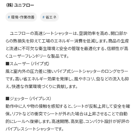
（株）ユニフロー
環境・作業改善
省エネ
ユニフローの高速シートシャッターは、空調効率を高め、開口部か
らの熱損失を抑えて工場のエネルギー消費を低減します。商品の生産
と流通に不可欠な衛生環境と安全の管理を最適化する、信頼性が高
くユーザーフレンドリーな製品です。
■スムーザー（パイプ式）
風と室内外の圧力差に強いパイプ式シートシャッターのロングセラー
です。高い省エネルギー効果を発揮し、風やホコリ、虫などの流入も抑
え、快適な作業環境づくりに貢献します。
■ジェッター（パイプレス）
動作中に人や物の接触を感知すると、シートが反転上昇して安全を確
保。リフトなどの衝突でシートが外れた場合は上昇させることで自動
的にレールへ復帰します。高速開閉、高気密、コンパクト設計が好評の
パイプレスシートシャッターです。