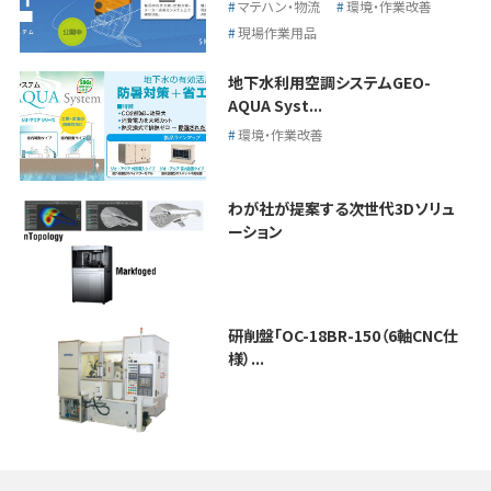
マテハン・物流
環境・作業改善
現場作業用品
地下水利用空調システムGEO-
AQUA Syst...
環境・作業改善
わが社が提案する次世代3Dソリュ
ーション
研削盤「OC-18BR-150（6軸CNC仕
様）...