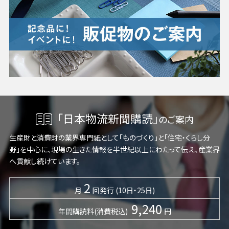
「日本物流新聞購読」
のご案内
生産財と消費財の業界専門紙として「ものづくり」と「住宅・くらし分
野」を中心に、現場の生きた情報を半世紀以上にわたって伝え、産業界
へ貢献し続けています。
2
月
回発行 (10日・25日)
9,240
年間購読料(消費税込)
円