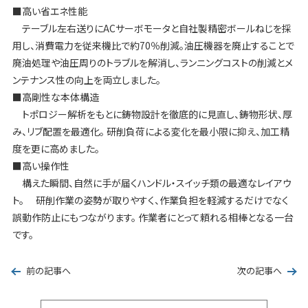
■高い省エネ性能
テーブル左右送りにACサーボモータと自社製精密ボールねじを採
用し、消費電力を従来機比で約70％削減。油圧機器を廃止することで
廃油処理や油圧周りのトラブルを解消し、ランニングコストの削減とメ
ンテナンス性の向上を両立しました。
■高剛性な本体構造
トポロジー解析をもとに鋳物設計を徹底的に見直し、鋳物形状、厚
み、リブ配置を最適化。 研削負荷による変化を最小限に抑え、加工精
度を更に高めました。
■高い操作性
構えた瞬間、自然に手が届くハンドル・スイッチ類の最適なレイアウ
ト。 研削作業の姿勢が取りやすく、作業負担を軽減するだけでなく
誤動作防止にもつながります。 作業者にとって頼れる相棒となる一台
です。
前の記事へ
次の記事へ