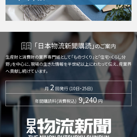
「日本物流新聞購読」
のご案内
生産財と消費財の業界専門紙として「ものづくり」と「住宅・くらし分
野」を中心に、現場の生きた情報を半世紀以上にわたって伝え、産業界
へ貢献し続けています。
2
月
回発行 (10日・25日)
9,240
年間購読料(消費税込)
円