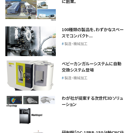
に創業。
100種類の製品を、わずかなスペー
スでコンパクト...
製造・機械加工
ベビーカンガルーシステムに自動
交換システム登場
製造・機械加工
わが社が提案する次世代3Dソリュ
ーション
研削盤「OC-18BR-150（6軸CNC仕