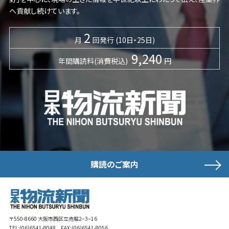
へ貢献し続けています。
2
月
回発行 (10日・25日)
9,240
年間購読料(消費税込)
円
購読のご案内
〒550-8660 大阪市西区立売堀2−3−16
TEL:
(06)6541-8048
FAX:(06)6541-8056