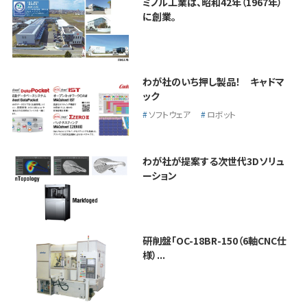
ミノル工業は、昭和42年（1967年）
に創業。
わが社のいち押し製品！ キャドマ
ック
ソフトウェア
ロボット
わが社が提案する次世代3Dソリュ
ーション
研削盤「OC-18BR-150（6軸CNC仕
様）...