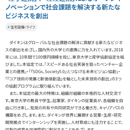
ノベーションで社会課題を解決する新たな
ビジネスを創出
住宅設備・ライフ
ダイキンはグローバルな社会課題の解決に貢献する新たなビジネ
スの創出をめざし、国内外の大学との連携に力を入れています。2018
年には、10年間で100億円規模を投じ、東京大学と産学協創協定を結
びました。本協定では、「スピードある社会実装を狙ったベンチャー企
業との連携」・「『SDGs、Society5.0』とつなげる未来ビジョン協創」・
「『コア技術の発展と新価値創造』を軸とした未来技術の創出」の3つ
の協創プログラムに取り組んでいます。
また、本協定の最大の特徴は、組織対組織の本格的な人材交流で
す。東京大学の教員や学生、起業家、ダイキンの従業員が、各組織を自
由に行き来し、知見の共有や共同研究ができる働き方、キャリアパスの
構築をめざします。また、ダイキンが世界に展開する営業・生産・研究
開発拠点でインターンシップを実施し、人材育成にも注力することで、
協創の成果を加速度的に創出することをめざします。