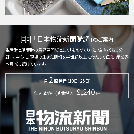
「日本物流新聞購読」
のご案内
生産財と消費財の業界専門紙として「ものづくり」と「住宅・くらし分
野」を中心に、現場の生きた情報を半世紀以上にわたって伝え、産業界
へ貢献し続けています。
2
月
回発行 (10日・25日)
9,240
年間購読料(消費税込)
円