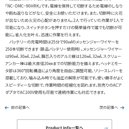
「NC−DMC−90HRK」です。電線を保持して切断するため電線のしなり
や跳ね返りなどがなく、安全にお使いただけます。また、切断時に火花
が出ないため火災の心配がありません。2人で行っていた作業が1人で
可能になり、スイッチボタンを押すだけの簡単操作で誰でも切断が可
能に。省人化を叶え、迅速に作業を行えます。
バッテリーの充電時間は25分で90㎟のメッセンジャーワイヤーを
250本切断できます（新品バッテリー使用時）。メッセンジャーワイヤー
は90㎟、30㎟、22㎟、鋼芯入りのアルミ線は120㎟、32㎟、スクリュー
アンカー棒は最大直径20㎜までの切断能力を備えます。ヘッドとモー
タ部は360°回転構造により角度を自由に調整可能、リリースレバーを
搭載しており、噛み込み時でも油圧の解除が可能です。使い勝手がよく
スピーディーな切断で、作業時間の短縮化を図れます。別売りのACア
ダプタでAC100V使用も可能で連続作業にも対応できます。
前の記事へ
次の記事へ
Product Info一覧へ