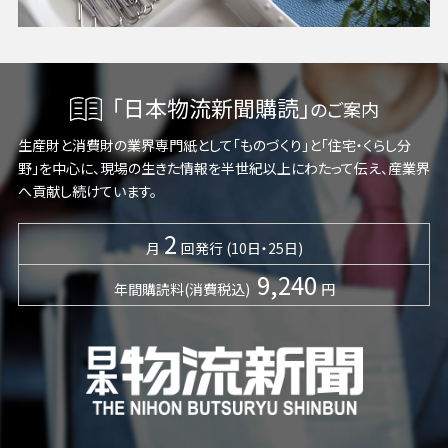
「日本物流新聞購読」
のご案内
生産財と消費財の業界専門紙として「ものづくり」と「住宅・くらし分
野」を中心に、現場の生きた情報を半世紀以上にわたって伝え、産業界
へ貢献し続けています。
2
月
回発行 (10日・25日)
9,240
年間購読料(消費税込)
円