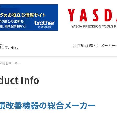
上。
【生産財/消費財】メーカー
けしています。
の総合メーカー
duct Info
環境改善機器の総合メーカー