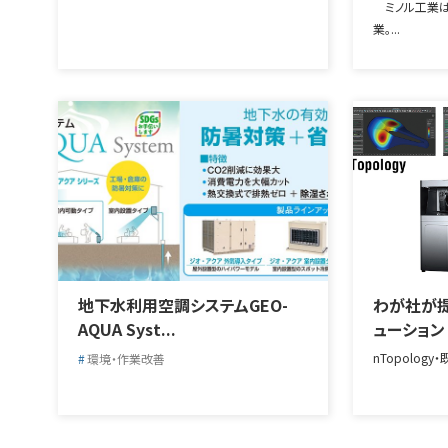
ミノル工業は、
業。...
地下水利用空調システムGEO-
わが社が提
AQUA Syst...
ューション
nTopology
環境・作業改善