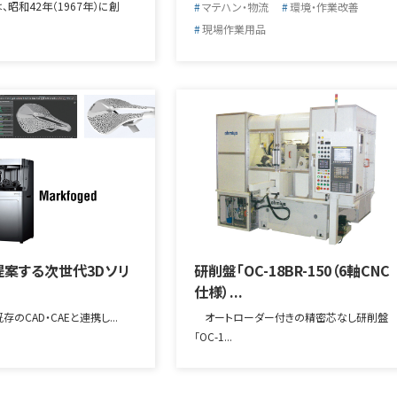
昭和42年（1967年）に創
マテハン・物流
環境・作業改善
現場作業用品
案する次世代3Dソリ
研削盤「OC-18BR-150（6軸CNC
仕様）...
・既存のCAD・CAEと連携し...
オートローダー付きの精密芯なし研削盤
「OC-1...