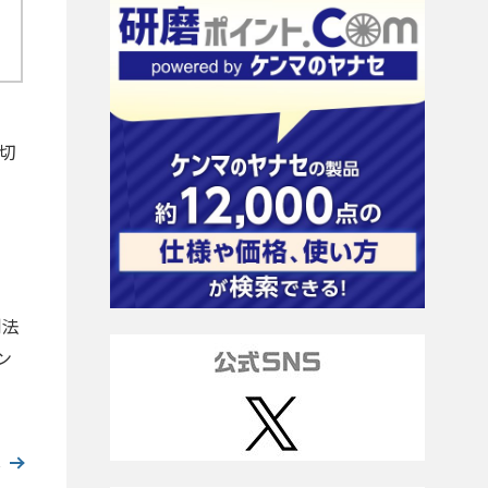
、切
制法
ン
へ