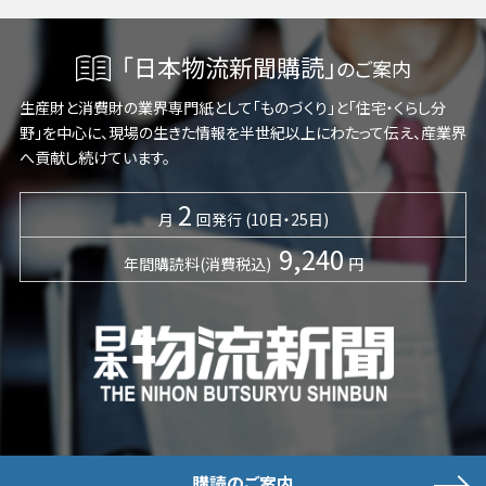
「日本物流新聞購読」
のご案内
生産財と消費財の業界専門紙として「ものづくり」と「住宅・くらし分
野」を中心に、現場の生きた情報を半世紀以上にわたって伝え、産業界
へ貢献し続けています。
2
月
回発行 (10日・25日)
9,240
年間購読料(消費税込)
円
購読のご案内