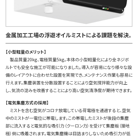
金属加工工場の浮遊オイルミストによる課題を解決。
【小型軽量のメリット】
製品質量20kg、電極質量5kg。本体の小型軽量化により全ネジボ
ルトでも安全な施工が可能になりました。導入が容易になり様々な設
備のレイアウトに合わせた設置を実現でき、メンテナンス作業も容易に
行えます。集塵装置を分散設置することにより空気撹拌能力が向上
し、気流の淀みを改善することにより高い空気清浄度が期待できます。
【電気集塵方式の採用】
ミストを含む空気がコロナ放電している荷電極を通過すると、空気
中のミストが一電位に帯電します。この帯電したミストが後段の集塵
部に流入すると電気的な吸引力（クーロン力）を受けて集塵板（接地
極）側に吸着されます。電気集塵機は目詰まりしないため吸引力が低