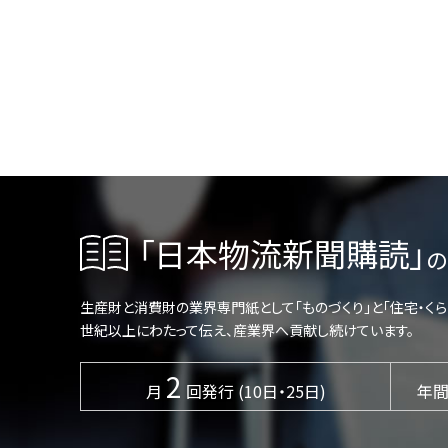
「日本物流新聞購読」
の
生産財と消費財の業界専門紙として「ものづくり」と「住宅・く
世紀以上にわたって伝え、産業界へ貢献し続けています。
2
月
回発行 (10日・25日)
年間