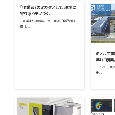
「作業者」のミカタとして、現場に
寄り添うモノづく...
創業より100年。山金工業は、「自己の研
鑽」と...
ミノル工業は
年）に創業
ミノル工業は、
業。...