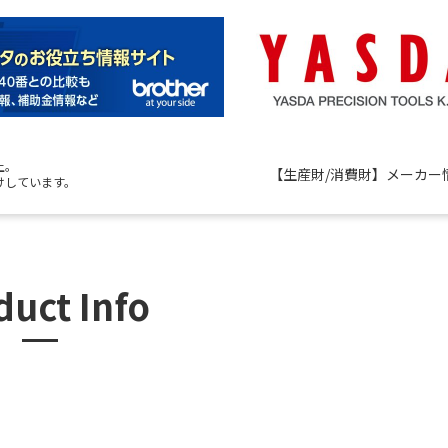
上。
【生産財/消費財】メーカー
けしています。
duct Info