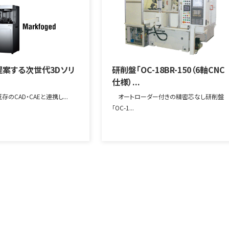
案する次世代3Dソリ
研削盤「OC-18BR-150（6軸CNC
仕様）...
・既存のCAD・CAEと連携し...
オートローダー付きの精密芯なし研削盤
「OC-1...