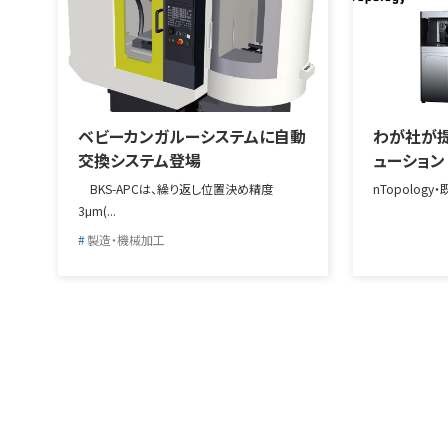
ベビーカンガルーシステムに自動
わが社が提
交換システム登場
ューション
BKS-APCは、繰り返し位置決め精度
nTopology
3μm(...
製造・機械加工