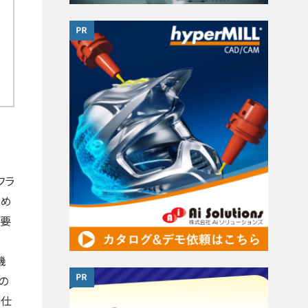
フラ
求め
必要
機
の
と仕