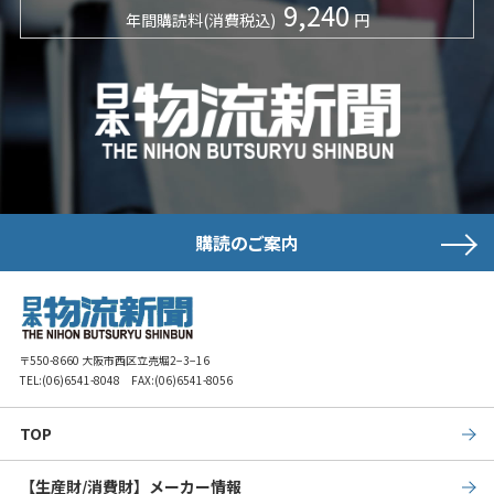
9,240
年間購読料(消費税込)
円
購読のご案内
〒550-8660 大阪市西区立売堀2−3−16
TEL:
(06)6541-8048
FAX:(06)6541-8056
TOP
【生産財/消費財】メーカー情報