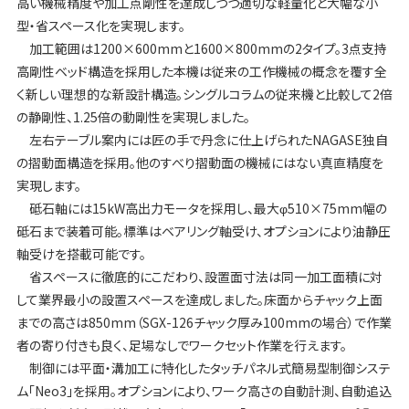
高い機械精度や加工点剛性を達成しつつ適切な軽量化と大幅な小
型・省スペース化を実現します。
加工範囲は1200×600mmと1600×800mmの2タイプ。3点支持
高剛性ベッド構造を採用した本機は従来の工作機械の概念を覆す全
く新しい理想的な新設計構造。シングルコラムの従来機と比較して2倍
の静剛性、1.25倍の動剛性を実現しました。
左右テーブル案内には匠の手で丹念に仕上げられたNAGASE独自
の摺動面構造を採用。他のすべり摺動面の機械にはない真直精度を
実現します。
砥石軸には15kW高出力モータを採用し、最大φ510×75mm幅の
砥石まで装着可能。標準はベアリング軸受け、オプションにより油静圧
軸受けを搭載可能です。
省スペースに徹底的にこだわり、設置面寸法は同一加工面積に対
して業界最小の設置スペースを達成しました。床面からチャック上面
までの高さは850mm（SGX-126チャック厚み100mmの場合）で作業
者の寄り付きも良く、足場なしでワークセット作業を行えます。
制御には平面・溝加工に特化したタッチパネル式簡易型制御システ
ム「Neo3」を採用。オプションにより、ワーク高さの自動計測、自動追込